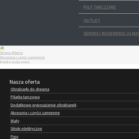
PIŁY TARCZOWE
OUTLET
SERWIS I REGENERACJA MA
Strona główna
Akcesoria i części zamienne
Kostka wyłącznika
Nasza oferta
Obrabiarki do drewna
Pilarka tarczowa
Dodatkowe wyposażenie obrabiarek
Akcesoria i części zamienne
Wały
Silniki elektryczne
Pasy