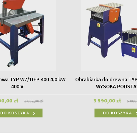
zowa TYP W7/10-P 400 4,0 kW
Obrabiarka do drewna TY
400 V
WYSOKA PODST
90,00 zł
3 590,00 zł
3 692,00 zł
5 088
DO KOSZYKA
DO KOSZYKA