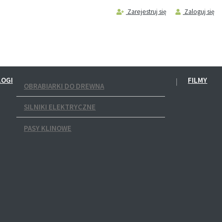
Zarejestruj się
Zaloguj się
LOGI
FILMY
OBRABIARKI DO DREWNA
SILNIKI ELEKTRYCZNE
PASY KLINOWE