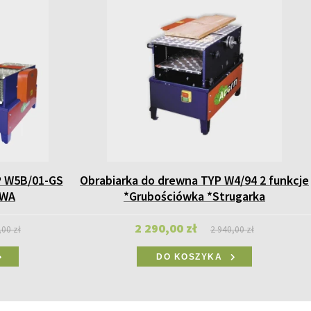
P W5B/01-GS
Obrabiarka do drewna TYP W4/94 2 funkcje
AWA
*Grubościówka *Strugarka
2 290,00 zł
,00 zł
2 940,00 zł
DO KOSZYKA