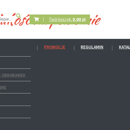
Twój koszyk:
0,00 zł
PROMOCJE
REGULAMIN
KATA
 OBRABIAREK
NNE