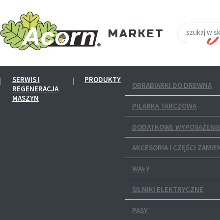
SERWIS I
PRODUKTY
OBRABIARKI DO DREWNA
REGENERACJA
MASZYN
PILARKA TARCZOWA
DODATKOWE WYPOSAŻENIE
AKCESORIA I CZĘŚCI ZAMIE
WAŁY
SILNIKI ELEKTRYCZNE
PASY